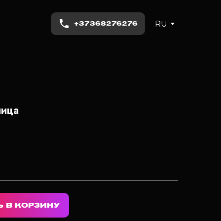
RU
+37368276276
чица
 В КОРЗИНУ