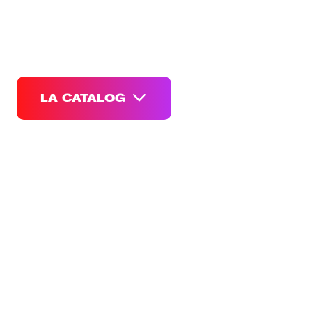
Vânzare cu ridicata și cu amănuntul de
produse de artificii și pirotehnice dintr-un
depozit din Chișinău
LA CATALOG