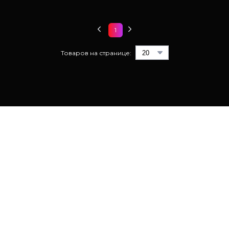
1
Товаров на странице:
ТМ "Золотой Дракон " - лучшие фейерверки в Молдове
Каталог